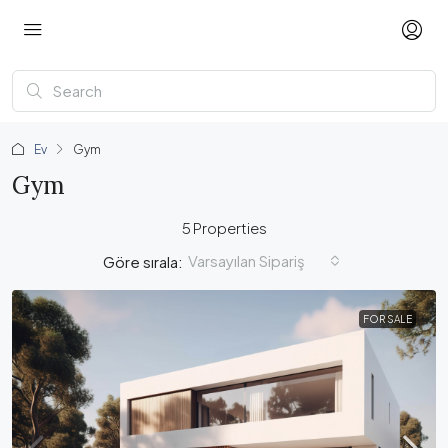
Ev
Gym
Gym
5 Properties
Varsayılan Sipariş
Göre sırala:
FOR SALE