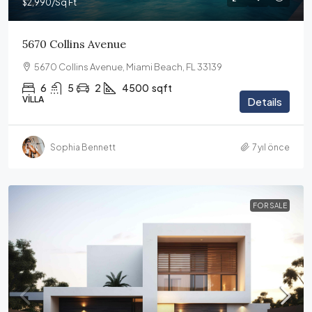
$2,990
/Sq Ft
5670 Collins Avenue
5670 Collins Avenue, Miami Beach, FL 33139
6
5
2
4500
sqft
VILLA
Details
Sophia Bennett
7 yıl önce
FOR SALE