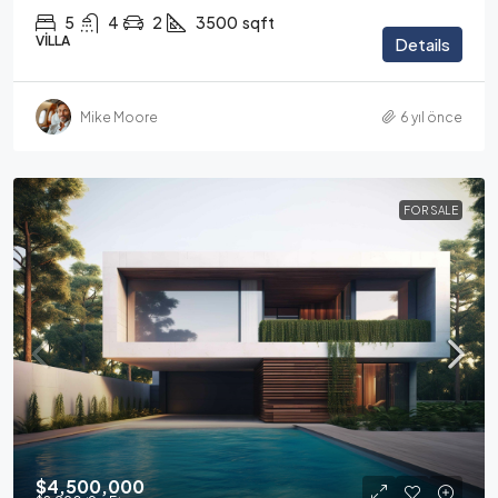
5
4
2
3500
sqft
VILLA
Details
Mike Moore
6 yıl önce
FOR SALE
$4,500,000