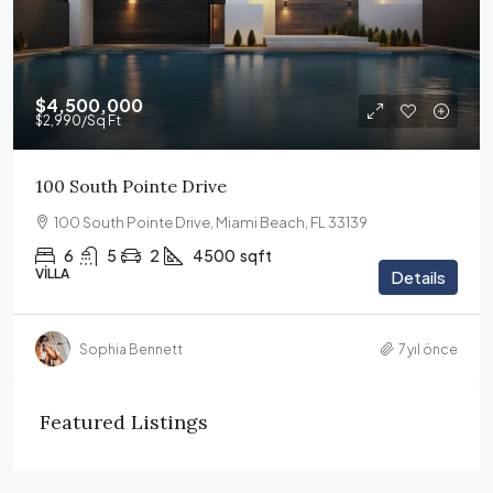
$4,500,000
$2,990
/Sq Ft
100 South Pointe Drive
100 South Pointe Drive, Miami Beach, FL 33139
6
5
2
4500
sqft
VILLA
Details
Sophia Bennett
7 yıl önce
Featured Listings