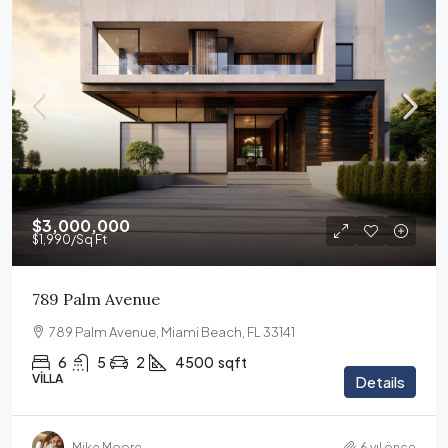
$3,000,000
$1,990
/Sq Ft
789 Palm Avenue
789 Palm Avenue, Miami Beach, FL 33141
6
5
2
4500
sqft
VILLA
Details
Mike Moore
6 yıl önce