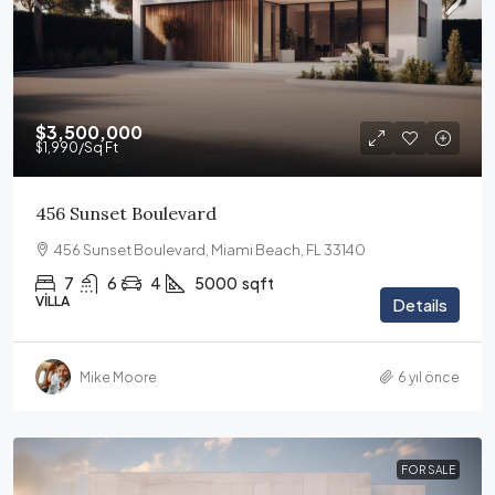
$3,500,000
$1,990
/Sq Ft
456 Sunset Boulevard
456 Sunset Boulevard, Miami Beach, FL 33140
7
6
4
5000
sqft
VILLA
Details
Mike Moore
6 yıl önce
FOR SALE