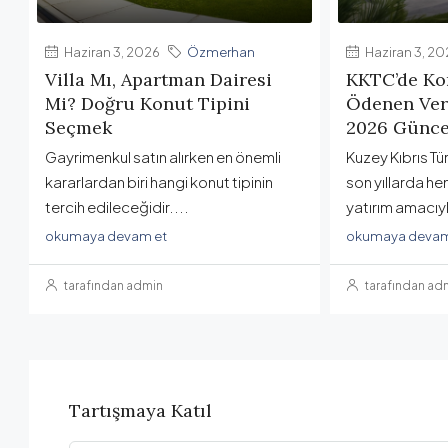
Haziran 3, 2026
Özmerhan
Haziran 3, 20
Villa Mı, Apartman Dairesi
KKTC’de Ko
Mi? Doğru Konut Tipini
Ödenen Verg
Seçmek
2026 Günce
Gayrimenkul satın alırken en önemli
Kuzey Kıbrıs Tü
kararlardan biri hangi konut tipinin
son yıllarda 
tercih edileceğidir....
yatırım amacıyl
okumaya devam et
okumaya devam
tarafından admin
tarafından ad
Tartışmaya Katıl