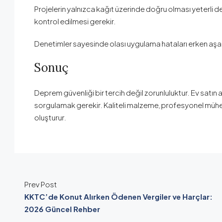
Projelerin yalnızca kağıt üzerinde doğru olması yeterli d
kontrol edilmesi gerekir.
Denetimler sayesinde olası uygulama hataları erken aşama
Sonuç
Deprem güvenliği bir tercih değil zorunluluktur. Ev satın a
sorgulamak gerekir. Kaliteli malzeme, profesyonel mühen
oluşturur.
Prev Post
KKTC’de Konut Alırken Ödenen Vergiler ve Harçlar:
2026 Güncel Rehber