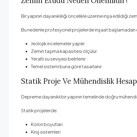
Zemin Etüdü Neden Önemlidir?
Bir yapının dayanıklılığı öncelikle üzerine inşa edildiği zem
Bu nedenle profesyonel projelerde inşaat başlamadan
Jeolojik incelemeler yapılır.
Zemin taşıma kapasitesi ölçülür.
Yeraltı su seviyesi belirlenir.
Temel sistemi buna göre tasarlanır.
Statik Proje Ve Mühendislik Hesap
Depreme dayanıklı bir yapının temelinde doğru mühendisli
Statik projelerde:
Kolon boyutları
Kiriş sistemleri