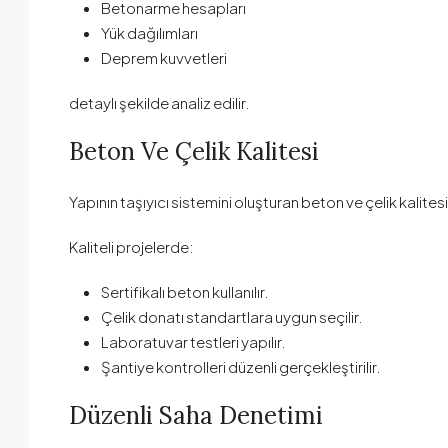
Betonarme hesapları
Yük dağılımları
Deprem kuvvetleri
detaylı şekilde analiz edilir.
Beton Ve Çelik Kalitesi
Yapının taşıyıcı sistemini oluşturan beton ve çelik kalites
Kaliteli projelerde:
Sertifikalı beton kullanılır.
Çelik donatı standartlara uygun seçilir.
Laboratuvar testleri yapılır.
Şantiye kontrolleri düzenli gerçekleştirilir.
Düzenli Saha Denetimi