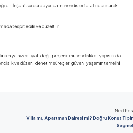
eğildir. İnşaat süreci boyunca mühendisler tarafından sürekli
da tespit edilir ve düzeltilir.
lırken yalnızca fiyatı değil, projenin mühendislik altyapısını da
dislik ve düzenli denetim süreçleri güvenli yaşamın temelini
Next Pos
Villa mı, Apartman Dairesi mi? Doğru Konut Tipin
Seçme