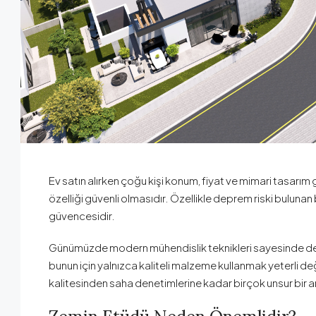
Ev satın alırken çoğu kişi konum, fiyat ve mimari tasarım
özelliği güvenli olmasıdır. Özellikle deprem riski bulunan
güvencesidir.
Günümüzde modern mühendislik teknikleri sayesinde de
bunun için yalnızca kaliteli malzeme kullanmak yeterli de
kalitesinden saha denetimlerine kadar birçok unsur bir a