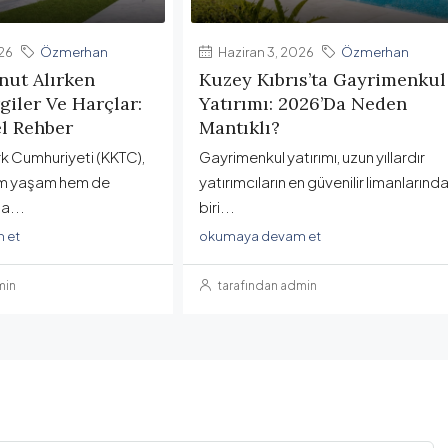
26
Özmerhan
Haziran 3, 2026
Özmerhan
nut Alırken
Kuzey Kıbrıs’ta Gayrimenkul
iler Ve Harçlar:
Yatırımı: 2026’da Neden
l Rehber
Mantıklı?
rk Cumhuriyeti (KKTC),
Gayrimenkul yatırımı, uzun yıllardır
hem yaşam hem de
yatırımcıların en güvenilir limanlarınd
a...
biri...
 et
okumaya devam et
min
tarafından admin