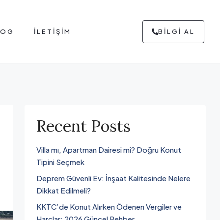
LOG
İLETIŞIM
BILGI AL
Recent Posts
Villa mı, Apartman Dairesi mi? Doğru Konut
Tipini Seçmek
Deprem Güvenli Ev: İnşaat Kalitesinde Nelere
Dikkat Edilmeli?
KKTC’de Konut Alırken Ödenen Vergiler ve
Harçlar: 2026 Güncel Rehber